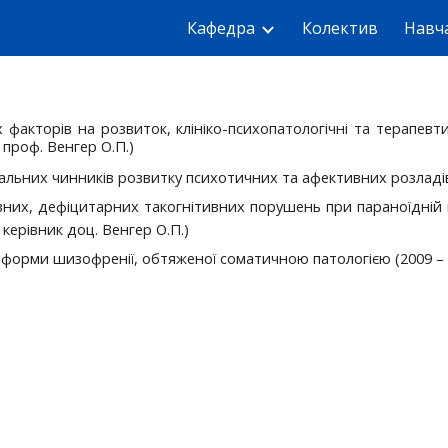
Кафедра
Колектив
Навч
ip to main content
Skip to navigat
 факторів на розвиток, клініко-психопатологічні та терапев
 проф. Венгер О.П.)
льних чинників розвитку психотичних та афективних розладів (
них, дефіцитарних такогнітивних порушень при параноїдній ш
керівник доц. Венгер О.П.)
 форми шизофренії, обтяженої соматичною патологією (2009 – 20