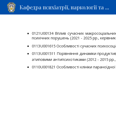
Кафедра психіатрії, наркології та медичної психології
Sk
0121U00134 Вплив сучасних макросоціальних
психічних порушень
(20
21
- 202
5
рр., керівник
0113U001615 Особливості сучасних психосоціа
0113U001511 Порівняння динаміки продуктив
атиповими антипсихотиками (2012 - 2015 рр., 
0110U001821 Особливості клініки параноїдної