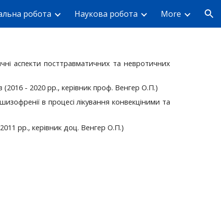
альна робота
Наукова робота
More
ion
тичні аспекти посттравматичних та невротичних
2016 - 2020 рр., керівник проф. Венгер О.П.)
изофренії в процесі лікування конвекціними та
11 рр., керівник доц. Венгер О.П.)